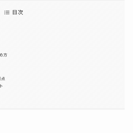
目次
め方
意点
ト