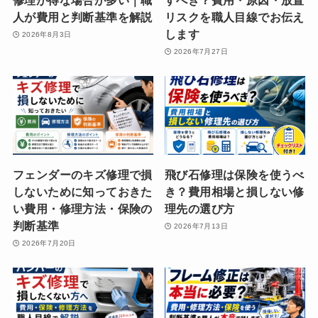
修理が得な場合が多い｜職
すべき？費用・原因・放置
人が費用と判断基準を解説
リスクを職人目線でお伝え
します
2026年8月3日
2026年7月27日
フェンダーのキズ修理で損
飛び石修理は保険を使うべ
しないために知っておきた
き？費用相場と損しない修
い費用・修理方法・保険の
理先の選び方
判断基準
2026年7月13日
2026年7月20日