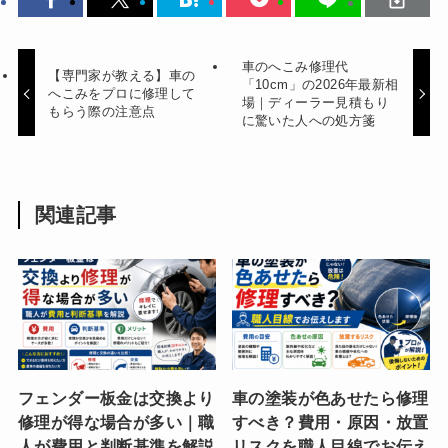
車のへこみ修理代
【専門家が教える】車の
「10cm」の2026年最新相
へこみをプロに修理して
場｜ディーラー見積もり
もらう際の注意点
に驚いた人への処方箋
関連記事
フェンダー板金は交換より
車の塗装が色あせたら修理
修理が得な場合が多い｜職
すべき？費用・原因・放置
人が費用と判断基準を解説
リスクを職人目線でお伝え