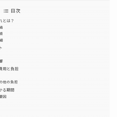
目次
れとは？
絡
順
細
ト
響
費用と負担
の他の負担
かる期間
要因